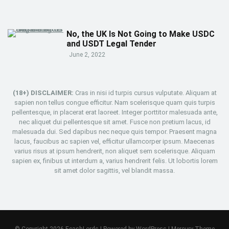
No, the UK Is Not Going to Make USDC
and USDT Legal Tender
June 2, 2022
(18+) DISCLAIMER:
Cras in nisi id turpis cursus vulputate. Aliquam at
sapien non tellus congue efficitur. Nam scelerisque quam quis turpis
pellentesque, in placerat erat laoreet. Integer porttitor malesuada ante,
nec aliquet dui pellentesque sit amet. Fusce non pretium lacus, id
malesuada dui. Sed dapibus nec neque quis tempor. Praesent magna
lacus, faucibus ac sapien vel, efficitur ullamcorper ipsum. Maecenas
varius risus at ipsum hendrerit, non aliquet sem scelerisque. Aliquam
sapien ex, finibus ut interdum a, varius hendrerit felis. Ut lobortis lorem
sit amet dolor sagittis, vel blandit massa.